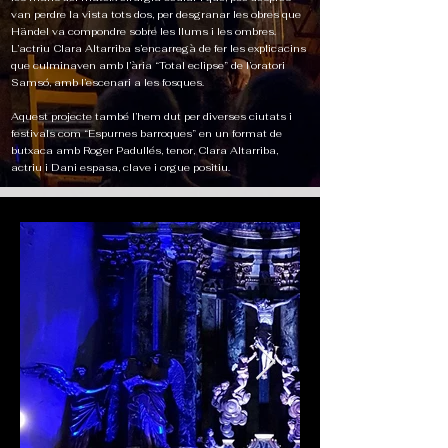
van perdre la vista tots dos, per desgranar les obres que
Händel va compondre sobre les llums i les ombres.
L’actriu Clara Altarriba s’encarregà de fer les explicacins
que culminaven amb l’ària “Total eclipse” de l’oratori
Samsó, amb l’escenari a les fosques.
Aquest projecte també l’hem dut per diverses ciutats i
festivals com “Espurnes barroques” en un format de
butxaca amb Roger Padullés, tenor, Clara Altarriba,
actriu i Dani espasa, clave i orgue positiu.