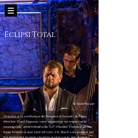
Eclipsi Total
© XavierPijouan
Gràcies a la confiança de Vespres d’Arnadí i del seu
director, Dani Espasa, vam presentar un espectacle
monogràfic amb música de G.F. Händel. Partíem de la
base històrica que tant ell com J.S. Bach van passar per
les mans del mateix cirurgià ocular i que, poc després