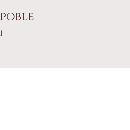
 poble
l