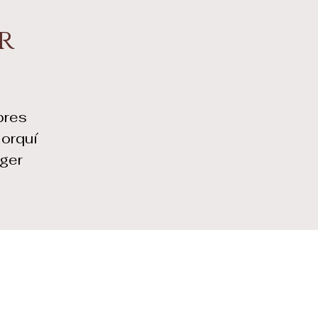
r
bres
lorquí
ger