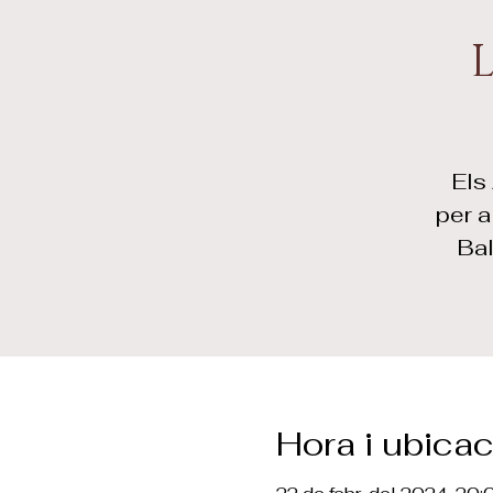
Els
per a
Bal
Hora i ubicac